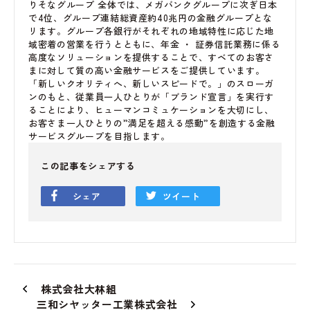
りそなグループ 全体では、メガバンクグループに次ぎ日本
で4位、グループ連結総資産約40兆円の金融グループとな
リます。グループ各銀行がそれぞれの地域特性に応じた地
域密着の営業を行うとともに、年金 ・ 証券信託業務に係る
高度なソリューションを提供することで、すベてのお客さ
まに対して質の高い金融サービスをご提供しています。
「新しいクオリティへ、新しいスピードで。」のスローガ
ンのもと、従業員一人ひとりが「ブランド宣言」を実行す
ることにより、ヒューマンコミュケーションを大切にし、
お客さま一人ひとりの”満足を超える感動”を創造する金融
サービスグループを目指します。
この記事をシェアする
シェア
ツイート
株式会社大林組
三和シヤッター工業株式会社