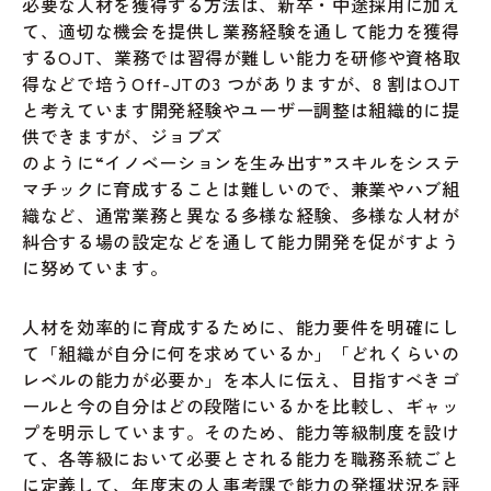
必要な人材を獲得する方法は、新卒・中途採用に加え
て、適切な機会を提供し業務経験を通して能力を獲得
するOJT、業務では習得が難しい能力を研修や資格取
得などで培うOff-JTの3 つがありますが、8 割はOJT
と考えています開発経験やユーザー調整は組織的に提
供できますが、ジョブズ
のように“イノベーションを生み出す”スキルをシステ
マチックに育成することは難しいので、兼業やハブ組
織など、通常業務と異なる多様な経験、多様な人材が
糾合する場の設定などを通して能力開発を促がすよう
に努めています。
人材を効率的に育成するために、能力要件を明確にし
て「組織が自分に何を求めているか」「どれくらいの
レベルの能力が必要か」を本人に伝え、目指すべきゴ
ールと今の自分はどの段階にいるかを比較し、ギャッ
プを明示しています。そのため、能力等級制度を設け
て、各等級において必要とされる能力を職務系統ごと
に定義して、年度末の人事考課で能力の発揮状況を評