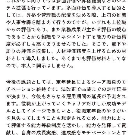
これからに向けて今は多面評価や昇格推薦などのシス
テム拡張も行っています。多面評価を導入する目的と
しては、昇格や管理職の配置を決める際、上司の推薦
や人事考課を踏まえて行うのですが、いずれも上位職
からの評価であり、また業務成果が主たる評価の観点
であることから組織をマネジメントする能力の評価精
度が必ずしも高くありませんでした。そこで、部下や
周りの評価を収集し、人材評価精度を上げるための材
料として導入しました。あくまでも評価材料としてな
ので、本人に開示はしません。
今後の課題としては、定年延長によるシニア職員のモ
チベーション維持です。法改正で65歳までの定年延長
が決まり、今後もさらなる雇用期間の延長が予測され
ます。役職が上がっていくキャリアだけしか成功モデ
ルとしてイメージできないと、役職定年後のやりがい
を見失ってしまうことも想定されるため、能力によっ
て評価する能力等級制度を活かし、能力を発揮して貢
献し、自身の成長実感、達成感をモチベーションとす