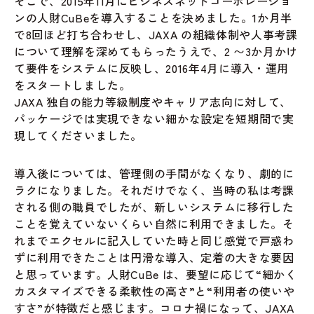
そこで、2015年11月にビジネスネットコーポレーショ
ンの人財CuBeを導入することを決めました。1か月半
で8回ほど打ち合わせし、JAXA の組織体制や人事考課
について理解を深めてもらったうえで、2 〜3か月かけ
て要件をシステムに反映し、2016年4月に導入・運用
をスタートしました。
JAXA 独自の能力等級制度やキャリア志向に対して、
パッケージでは実現できない細かな設定を短期間で実
現してくださいました。
導入後については、管理側の手間がなくなり、劇的に
ラクになりました。それだけでなく、当時の私は考課
される側の職員でしたが、新しいシステムに移行した
ことを覚えていないくらい自然に利用できました。そ
れまでエクセルに記入していた時と同じ感覚で戸惑わ
ずに利用できたことは円滑な導入、定着の大きな要因
と思っています。人財CuBe は、要望に応じて“細かく
カスタマイズできる柔軟性の高さ”と“利用者の使いや
すさ”が特徴だと感じます。コロナ禍になって、JAXA