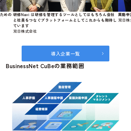
ための
研修Navi は研修を管理するツールとしてはもちろん会社
異動申
と社員をつなぐプラットフォームとしてこれからも期待し
双日株
ています
双日株式会社
導入企業一覧
BusinessNet CuBeの業務範囲